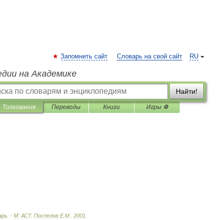
Запомнить сайт
Словарь на свой сайт
RU
едии на Академике
Найти!
Толкования
Переводы
Книги
Игры ⚽
арь
. -
М:
АСТ
.
Поспелов
Е
.
М
.
.
2001
.