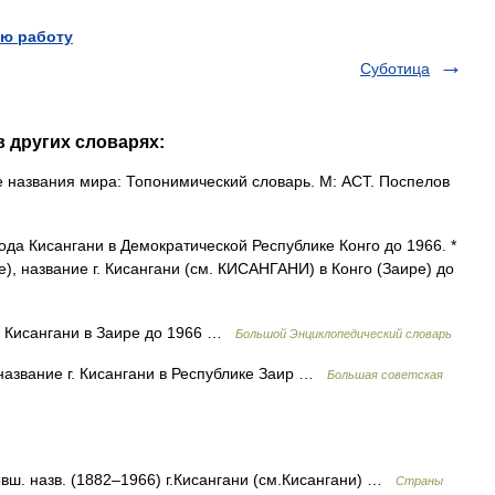
ю работу
Суботица
в других словарях:
 названия мира: Топонимический словарь. М: АСТ. Поспелов
орода Кисангани в Демократической Республике Конго до 1966. *
, название г. Кисангани (см. КИСАНГАНИ) в Конго (Заире) до
. Кисангани в Заире до 1966 …
Большой Энциклопедический словарь
азвание г. Кисангани в Республике Заир …
Большая советская
 бывш. назв. (1882–1966) г.Кисангани (см.Кисангани) …
Страны